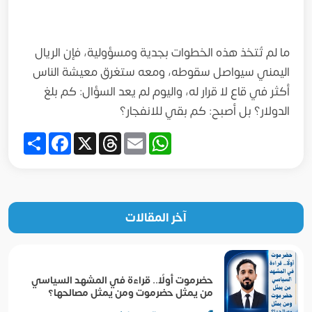
ما لم تُتخذ هذه الخطوات بجدية ومسؤولية، فإن الريال
اليمني سيواصل سقوطه، ومعه ستغرق معيشة الناس
أكثر في قاع لا قرار له، واليوم لم يعد السؤال: كم بلغ
الدولار؟ بل أصبح: كم بقي للانفجار؟
Share
Facebook
Threads
X
WhatsApp
Email
آخر المقالات
حضرموت أولًا.. قراءة في المشهد السياسي
من يمثل حضرموت ومن يمثل مصالحها؟