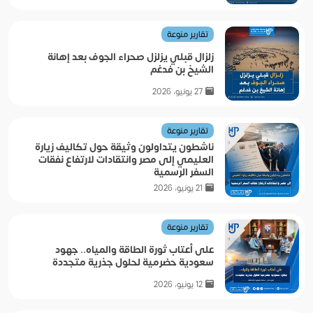
تقارير منوعة
زلزال قبلي يزلزل صحراء الجوف بعد إهانة
الشيخ بن فدغم
27 يونيو، 2026
تقارير منوعة
ناشطون يتداولون وثيقة حول تكاليف زيارة
العليمي إلى مصر وانتقادات لارتفاع نفقات
السفر الرسمية
21 يونيو، 2026
تقارير منوعة
على أعتاب ثورة الطاقة والمياه.. جهود
سعودية حضرمية لحلول جذرية متجددة
12 يونيو، 2026