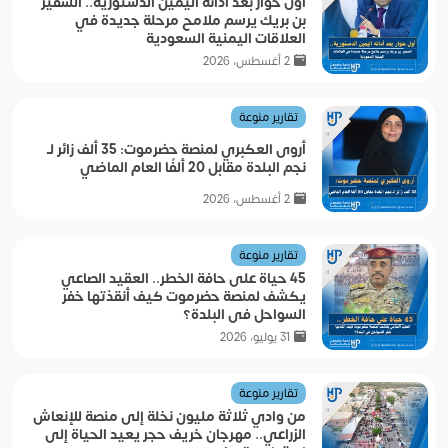
أول حوار بعد أدائه اليمين الدستورية.. السفير
بن بريك يرسم ملامح مرحلة جديدة في
العلاقات اليمنية السعودية
2 أغسطس، 2026
تقارير منوعة
أروى العكبري لمنصة حضرموت: 35 ألف زائر لـ
نجم البلدة مقابل 20 ألفًا العام الماضي
2 أغسطس، 2026
تقارير منوعة
45 حياة على حافة الخطر.. العقيد الصاعي
يكشف لمنصة حضرموت كيف أنقذتها خفر
السواحل في البلدة؟
31 يوليو، 2026
تقارير منوعة
من وادي ثلاثة مليون نخلة إلى منصة للإنعاش
الزراعي.. مهرجان خريف حجر يعيد الحياة إلى