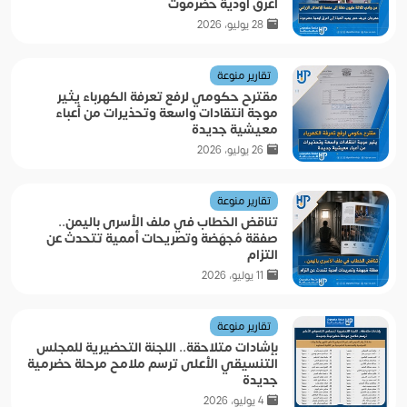
اعرق اودية حضرموت
28 يوليو، 2026
تقارير منوعة
مقترح حكومي لرفع تعرفة الكهرباء يثير
موجة انتقادات واسعة وتحذيرات من أعباء
معيشية جديدة
26 يوليو، 2026
تقارير منوعة
تناقض الخطاب في ملف الأسرى باليمن..
صفقة مُجهَضة وتصريحات أممية تتحدث عن
التزام
11 يوليو، 2026
تقارير منوعة
بإشادات متلاحقة.. اللجنة التحضيرية للمجلس
التنسيقي الأعلى ترسم ملامح مرحلة حضرمية
جديدة
4 يوليو، 2026