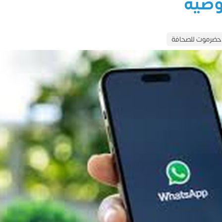
وصية
حضرموت للصحافة