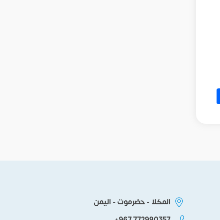
Sh
F
المكلا - حضرموت - اليمن
+967 772990357