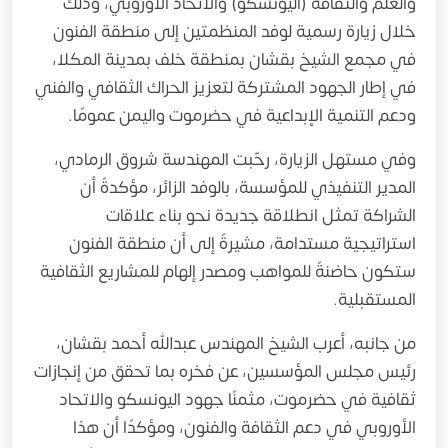
والعلم والثقافة (اليونسكو) والاتحاد الأوروبي، وذلك
خلال زيارة رسمية لوفد المنظمتين إلى منطقة الفنون
في مجمع الشيخ بقشان بمنطقة خلف بمدينة المكلا،
في إطار الجهود المشتركة لتعزيز الحراك الثقافي والفني
ودعم التنمية الإبداعية في حضرموت واليمن عمومًا.
وفي مستهل الزيارة، رحّبت المهندسة شروق الرمادي،
المدير التنفيذي للمؤسسة، بالوفد الزائر، مؤكدةً أن
الشراكة تمثل انطلاقة جديدة نحو بناء علاقات
استراتيجية مستدامة، مشيرةً إلى أن منطقة الفنون
ستكون حاضنةً للمواهب ومصدر إلهام للمشاريع الثقافية
المستقبلية.
من جانبه، أعرب الشيخ المهندس عبدالله أحمد بقشان،
رئيس مجلس المؤسسين، عن فخره بما تحقق من إنجازات
ثقافية في حضرموت، مثمنًا جهود اليونسكو والاتحاد
الأوروبي في دعم الثقافة والفنون، ومؤكدًا أن هذا