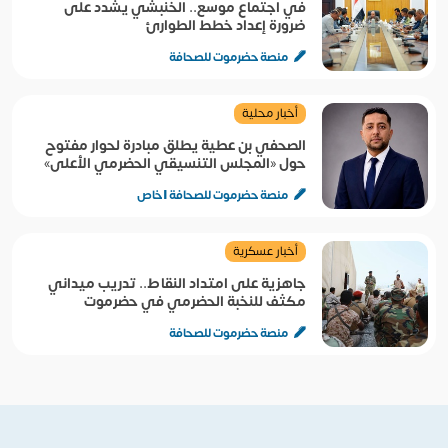
في اجتماع موسع.. الخنبشي يشدد على
ضرورة إعداد خطط الطوارئ
منصة حضرموت للصحافة
أخبار محلية
الصحفي بن عطية يطلق مبادرة لحوار مفتوح
حول «المجلس التنسيقي الحضرمي الأعلى»
منصة حضرموت للصحافة | خاص
أخبار عسكرية
جاهزية على امتداد النقاط.. تدريب ميداني
مكثف للنخبة الحضرمي في حضرموت
منصة حضرموت للصحافة