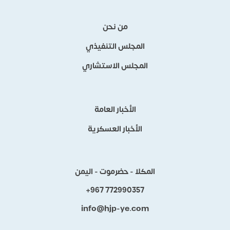
من نحن
المجلس التنفيذي
المجلس الاستشاري
الأخبار العامة
الأخبار العسكرية
المكلا - حضرموت - اليمن
+967 772990357
info@hjp-ye.com