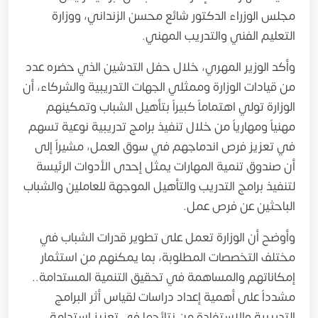
مجلس الوزراء الدكتور شائع محسن الزنداني، ووزارة
التعليم الفني والتدريب المهني.
وأكد الوزير المهري، خلال حفل التدشين الذي حضره عدد
من قيادات الوزارة وممثلي الجهات التدريبية والشركاء، أن
الوزارة تولي اهتماماً كبيراً بتأهيل الشباب وتمكينهم
مهنياً ومهارياً من خلال تنفيذ برامج تدريبية نوعية تسهم
في تعزيز فرص اندماجهم في سوق العمل، مشيراً إلى
أن صندوق تنمية المهارات يمثل إحدى الأدوات الرئيسة
لتنفيذ برامج التدريب والتأهيل الموجهة للعاملين والشباب
الباحثين عن فرص عمل.
وأوضح أن الوزارة تعمل على تطوير قدرات الشباب في
مختلف التخصصات المطلوبة، بما يمكنهم من استثمار
إمكاناتهم والمساهمة في تحقيق التنمية المستدامة..
مشدداً على أهمية إعداد دراسات لقياس أثر البرامج
التدريبية والاستفادة من نتائجها في تعزيز استدامة