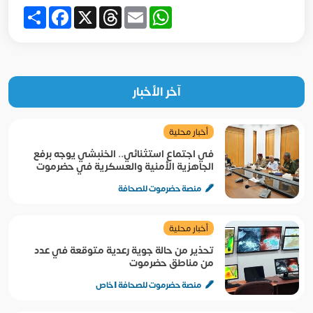
Share
Facebook
Threads
X
WhatsApp
Email
آخر الأخبار
أخبار محلية
في اجتماع استثنائي.. الخنبشي يوجه برفع
الجاهزية الأمنية والعسكرية في حضرموت
منصة حضرموت للصحافة
أخبار محلية
تحذير من حالة جوية رعدية متوقعة في عدد
من مناطق حضرموت
منصة حضرموت للصحافة | خاص