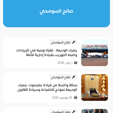
صالح السومحي
صالح السومحي
جمرك الوديعة.. قفزة نوعية في الإيرادات
وضبط التهريب بقيادة إدارية فاعلة
1 يناير، 2026
صالح السومحي
رسالة واضحة من قيادة حضرموت: جمرك
الوديعة نموذج للانضباط وسيادة القانون
30 نوفمبر، 2024
صالح السومحي