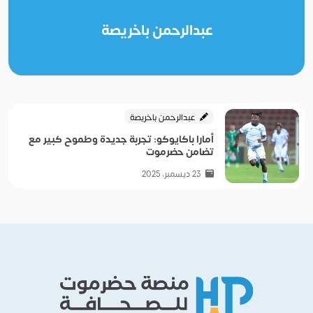
عبدالرحمن باخريصة
عبدالرحمن باخريصة
أمارا باكايوكو: تجربة جديدة وطموح كبير مع
تضامن حضرموت
23 ديسمبر، 2025