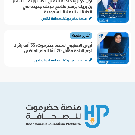
أول حوار بعد أدائه اليمين الدستورية.. السفير
بن بريك يرسم ملامح مرحلة جديدة في
العلاقات اليمنية السعودية
منصة حضرموت للصحافة | خاص
تقارير منوعة
أروى العكبري لمنصة حضرموت: 35 ألف زائر لـ
نجم البلدة مقابل 20 ألفًا العام الماضي
منصة حضرموت للصحافة | حوار خاص