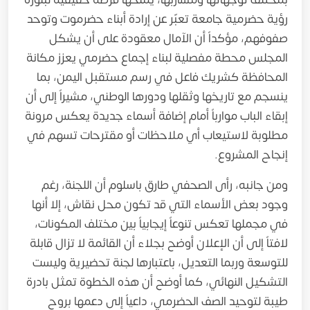
بمختلف توجهاتها ومشاربها، يمنحها فرصة حقيقية لبلورة
رؤية حضرمية جامعة تعبّر عن إرادة أبناء حضرموت وتوحد
صفوفهم، مؤكداً أن الآمال معقودة على أن يشكل
المجلس محطة مفصلية لبناء إجماع حضرمي يعزز مكانة
المحافظة كشريك فاعل في رسم مستقبل اليمن، بما
ينسجم مع تاريخها وثقلها ودورها الوطني، مشيراً إلى أن
إبقاء الباب موارباً أمام إضافة أسماء جديدة يعكس مرونة
مطلوبة لاستيعاب أي ملاحظات أو مقترحات تسهم في
إنجاح المشروع.
ومن جانبه، رأى الصحفي طارق باسلوم أن اللجنة، رغم
وجود بعض الأسماء التي قد تكون محل نقاش، إلا أنها
في مجملها تعكس تنوعاً إيجابياً بين مختلف المكونات،
لافتاً إلى أن الإعلان أوضح بجلاء أن القائمة لا تزال قابلة
للتوسعة وربما التعديل، باعتبارها لجنة تحضيرية وليست
التشكيل النهائي، كما أوضح أن هذه الخطوة تمثل بادرة
طيبة لتوحيد الصف الحضرمي، داعياً إلى دعمها بروح