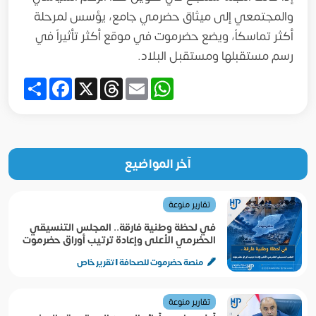
والمجتمعي إلى ميثاق حضرمي جامع، يؤسس لمرحلة
أكثر تماسكاً، ويضع حضرموت في موقع أكثر تأثيراً في
رسم مستقبلها ومستقبل البلاد.
Share
Facebook
Threads
X
WhatsApp
Email
آخر المواضيع
تقارير منوعة
في لحظة وطنية فارقة.. المجلس التنسيقي
الحضرمي الأعلى وإعادة ترتيب أوراق حضرموت
منصة حضرموت للصحافة | تقرير خاص
تقارير منوعة