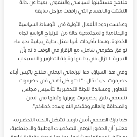
ملامح مستقبلها السياسي والتنموي، بعيداً عن حالة
التشتت والانقسام التي رافقت مراحل سابقة.
وعكست ردود الأفعال الأولية في الأوساط السياسية
والإعلامية والمجتمعية حالة من الارتياح الواسع تجاه
الخطوة، وسط تأكيدات بأنها تمثل بداية إيجابية نحو بناء
توافق حضرمي شامل، مع الإقرار في الوقت ذاته بأن
التجربة لا تزال في بدايتها وقابلة للتطوير والاستيعاب.
وفي هذا السياق، دعا البرلماني اليمني صلاح باتيس أبناء
حضرموت، حيث قال : " ادعو كل أهلي في ‎حضرموت
للتعاون ومساندة اللجنة التحضيرية لتأسيس مجلس
تنسيقي يليق بحضرموت ووزنها وثقلها في ‎اليمن
والمنطقة والعالم وفقكم الله وسدد خطاكم".
كما بارك الصحفي أمين بارفيد تشكيل اللجنة التحضيرية،
معتبراً أن الحضور النوعي للشخصيات الوطنية والاجتماعية،