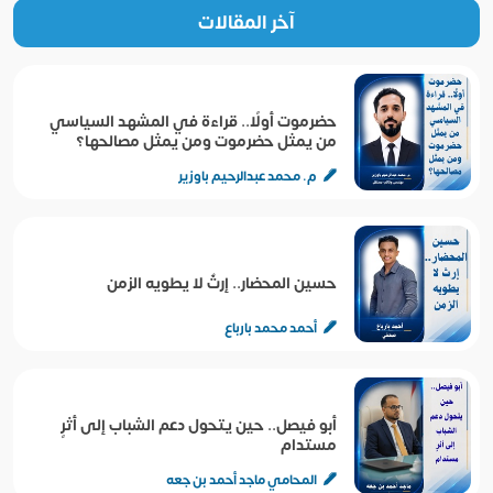
آخر المقالات
حضرموت أولًا.. قراءة في المشهد السياسي
من يمثل حضرموت ومن يمثل مصالحها؟
م. محمد عبدالرحيم باوزير
حسين المحضار.. إرثٌ لا يطويه الزمن
أحمد محمد بارباع
أبو فيصل.. حين يتحول دعم الشباب إلى أثرٍ
مستدام
المحامي ماجد أحمد بن جعه