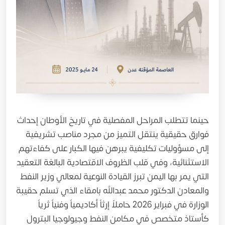
حينما تتطلب المراحل المفصلية في تاريخ الأوطان إحداث
فوارق حقيقية ينتقل التميز من مجرد مناصب تشريفية
إلى مسؤوليات تكليفية يبرهن فيها الكبار على كفاءتهم
الاستثنائية، وفي قلب الظروف الاقتصادية البالغة التعقيد
التي يمر بها اليمن تبرز القيادة النوعية لمعالي وزير النفط
والمعادن الدكتور محمد عبدالله بامقاء الذي تسلم حقيبة
الوزارة في فبراير 2026 حاملاً إرثاً أكاديمياً وفنياً ثرياً
كأستاذ متخصص في مكامن النفط وجيولوجيا البترول