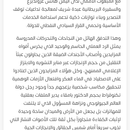
مع المبعوث الأممي لدى اليمن هانس غروندبرغ
والسفيرة البريطانية عبدة شريف لمعالجة تداعيات توقف
التصدير وبناء توازنات ذكية تدعم استدامة الخدمات
الأساسية وتحمي القرار السيادي النفطي للدولة.
وهذا التدفق الهائل من النجاحات والتحركات المدروسة
يمثل الرد العملي الحاسم والوحيد الذي يخرس أفواه
المزايدين وأصحاب الأجندات الضيقة الذين يحاولون عبثاً
التقليل من حجم الإنجازات عبر منابر التشويه والابتزاز
الإعلامي الممنهج، وكل هؤلاء المزايدون الذين اعتادوا
على الاصطياد في الماء العكر وافتعال الأزمات الوهمية
لتحقيق مكاسب شخصية يزعجهم جداً وجود رجل دولة
تكنوقراط بحجم الدكتور بامقاء يدير الملفات بعقلية
العالم الجيولوجي ونزاهة المسؤول الذي لا يلتفت
للمهاترات بل يجعل من الأرض والميدان ساحة وحيدة
لإثبات الكفاءة متجاوزاً بكل ثقة تلك الأصوات النشاز التي
تذوب سريعاً أمام شمس الحقائق والإنجازات الحية