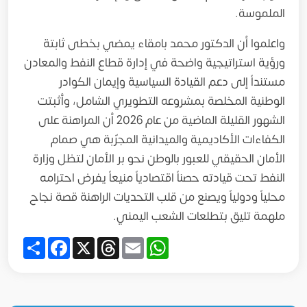
الملموسة.
واعلموا أن الدكتور محمد بامقاء يمضي بخطى ثابتة
ورؤية استراتيجية واضحة في إدارة قطاع النفط والمعادن
مستنداً إلى دعم القيادة السياسية وإيمان الكوادر
الوطنية المخلصة بمشروعه التطويري الشامل، وأثبتت
الشهور القليلة الماضية من عام 2026 أن المراهنة على
الكفاءات الأكاديمية والميدانية المجرّبة هي صمام
الأمان الحقيقي للعبور بالوطن نحو بر الأمان لتظل وزارة
النفط تحت قيادته حصناً اقتصادياً منيعاً يفرض احترامه
محلياً ودولياً ويصنع من قلب التحديات الراهنة قصة نجاح
ملهمة تليق بتطلعات الشعب اليمني.
Share
Facebook
Threads
X
WhatsApp
Email